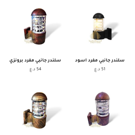
سلندر جانبي مفرد اسود
سلندر جانبي مفرد برونزي
51
د.ع
54
د.ع