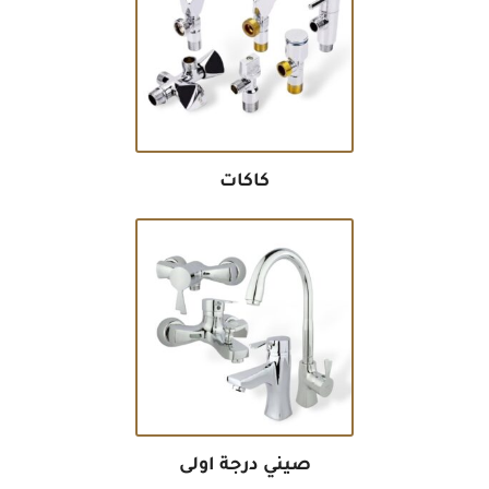
كاكات
صيني درجة اولى