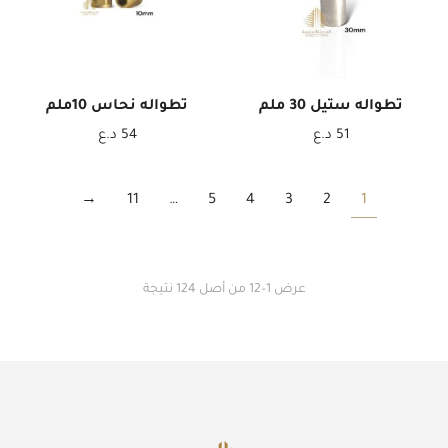
تطواله ستيل 30 ملم
تطواله نحاس 10ملم
51
د.ع
54
د.ع
→
11
…
5
4
3
2
1
عرض 1–12 من أصل 124 نتيجة