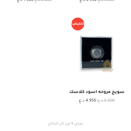
3.200
د.ع
2.950
د.ع
2.000
د.ع
1.980
د.ع
تخفيض!
سويج مروحه اسود كلاسك
5.500
د.ع
4.950
د.ع
عرض ⁦9⁩ من كل النتائج