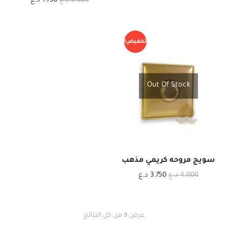
2.000
د.ع
1.750
د.ع
تخفيض!
Out Of Stock
سويج مروحه كريمي مذهب
4.000
د.ع
3.750
د.ع
عرض ⁦9⁩ من كل النتائج