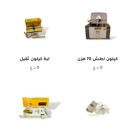
كيلون لطش 70 هزن
لبة كيلون ثقيل
0
د.ع
0
د.ع