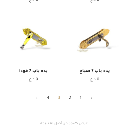
0
د.ع
0
د.ع
يده باب 7 صباح
يده باب 7 فودا
0
د.ع
0
د.ع
→
4
3
2
1
←
عرض 25–36 من أصل 41 نتيجة