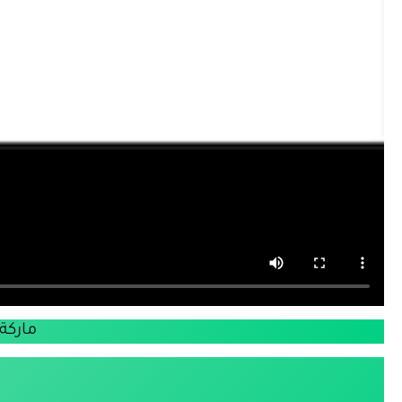
ماركة < MARMAR > ( مـرمـرَ )