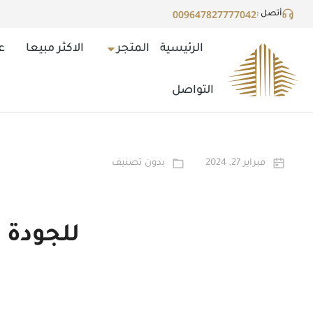
009647827777042
أتصل :
الرئيسية
المتجر
الاكثر مبيعا
ع
التواصل
فبراير 27, 2024
بدون تصنيف
للجودة 