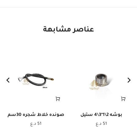
عناصر مشابهة
بوشه 2\1*3\4 ستيل
صونده خلاط شجره 30سم
51
د.ع
51
د.ع