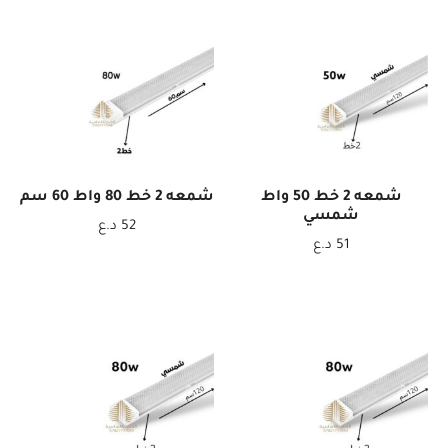
شمعه 2 خط 50 واط
شمعه 2 خط 80 واط 60 سم
شمسي
52
د.ع
51
د.ع