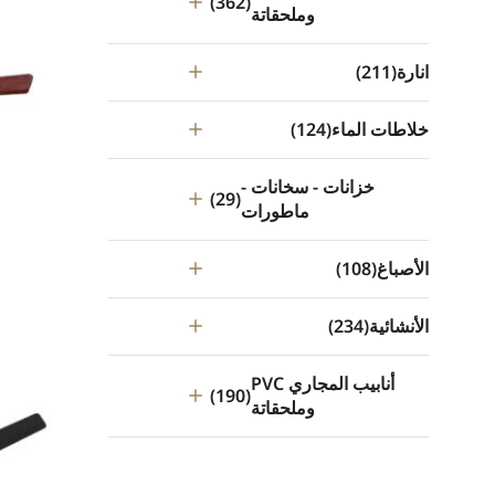
(362)
وملحقاتة
انارة
(211)
خلاطات الماء
(124)
خزانات - سخانات -
(29)
ماطورات
الأصباغ
(108)
الأنشائية
(234)
أنابيب المجاري PVC
(190)
وملحقاتة