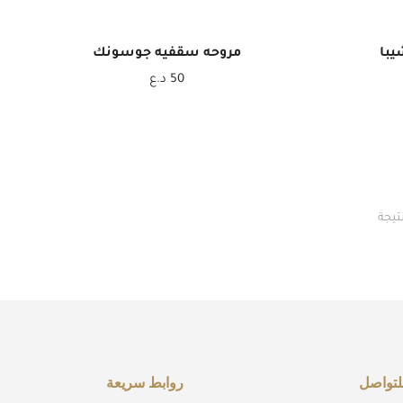
يبا
مروحه سقفيه جوسونك
50
د.ع
لتواصل
روابط سريعة