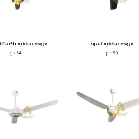
مروحه سقفيه اسود
مروحه سقفيه باكستان
50
د.ع
54
د.ع