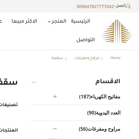
009647827777042
أتصل :
الرئيسية
المتجر
الاكثر مبيعا
ع
التواصل
Home
مراوح ومفرغات
سقفية
You are here:
الاقسام
سقفي
مفاتيح الكهرباء
(187)
تصنيفات 
العدد اليدوية
(90)
مراوح ومفرغات
(56)
المنتجات