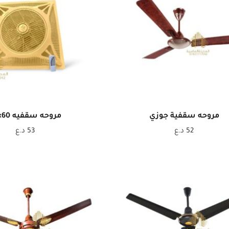
مروحه سقفية جوزي
مروحه سقفيه 60×60
52
د.ع
53
د.ع