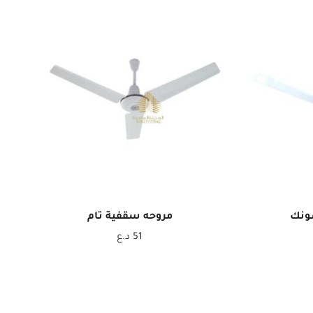
ونك
مروحه سقفية تام
51
د.ع