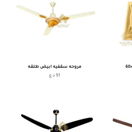
مروحه سقفيه ابيض طلقه
51
د.ع