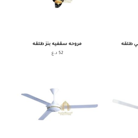
ي طلقه
مروحه سقفيه بنز طلقه
52
د.ع