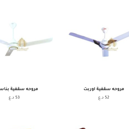
مروحه سقفية اوربت
مروحه سقفية بناس
52
د.ع
53
د.ع