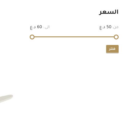
السعر
50 د.ع
60 د.ع
من:
الى :
فلتر