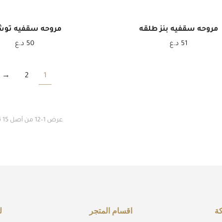
مروحه سقفيه بنز طلقه
مروحه سقفيه توش
51
د.ع
50
د.ع
→
2
1
عرض 1–12 من أصل 15 نتيجة
ة
اقسام المتجر
ل