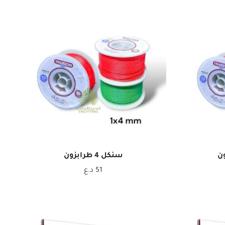
سنكل 4 طرابزون
51
د.ع