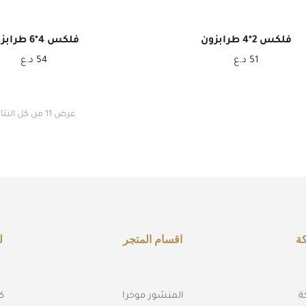
فلكس 2*4 طرابزون
فلكس 4*6 طرابزون
51
د.ع
54
د.ع
عرض ⁦11⁩ من كل النتائج
ة
اقسام المتجر
ل
ة
المنشور موخرا
كه