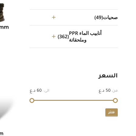
صحيات
(49)
أنابيب الماء PPR
(362)
وملحقاتة
السعر
50 د.ع
60 د.ع
من:
الى :
فلتر