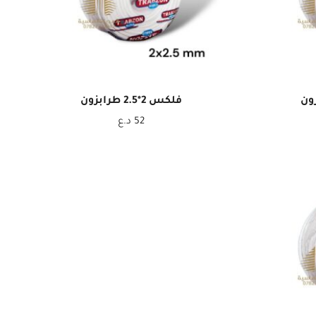
فلكس 2*2.5 طرابزون
52
د.ع