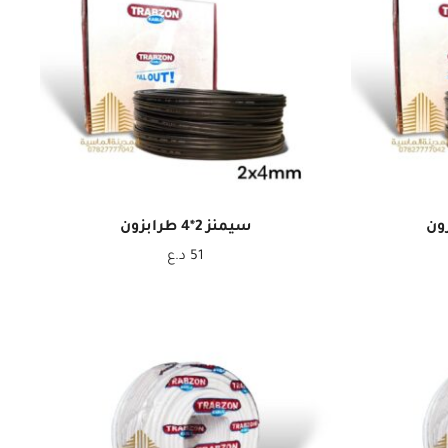
سيمنز 2*4 طرابزون
51
د.ع