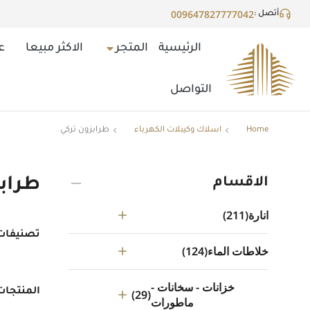
009647827777042
أتصل :
الرئيسية
المتجر
الاكثر مبيعا
ع
التواصل
Home
اسلاك وكيبلات الكهرباء
طرابزون تركي
You are here:
الاقسام
طرابز
انارة
(211)
تصنيفات 
خلاطات الماء
(124)
خزانات - سخانات -
المنتجات
(29)
ماطورات