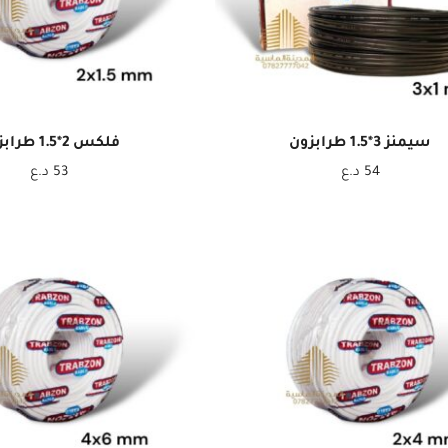
سيمنز 3*1.5 طرابزون
فلكس 2*1.5 طرابزون
54
د.ع
53
د.ع