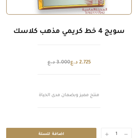
سويج 4 خط كريمي مذهب كلاسك
2.725
د.ع
3.000
د.ع
منتج مميز وبضمان مدى الحياة
اضافة للسلة