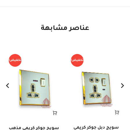
عناصر مشابهة
تخفيض!
تخفيض!
سويج دبل جوكر كريمي
سويج جوكر كريمي مذهب