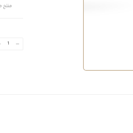
منتج م