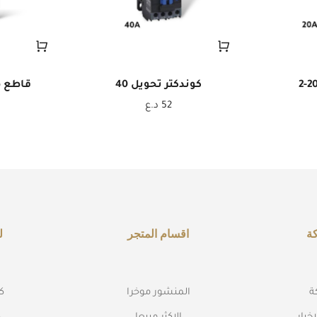
كوندكتر تحويل 40
قاطع هو
52
د.ع
ة
اقسام المتجر
ل
ة
المنشور موخرا
كه