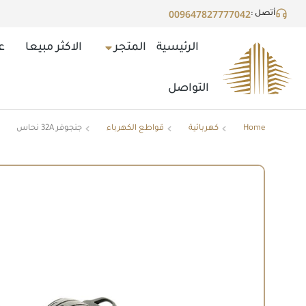
009647827777042
أتصل :
الرئيسية
المتجر
الاكثر مبيعا
ع
التواصل
Home
كهربائية
قواطع الكهرباء
جنجوفر 32A نحاس
You are here: