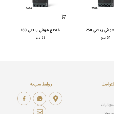
ائي رباعي 250
قاطع هوائي رباعي 160
51
د.ع
53
د.ع
لتواصل
روابط سريعة
ربائيات