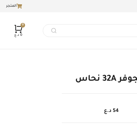
المتجر
0
د.ع
 32A نحاس
54
د.ع