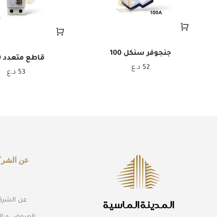
جنجوفر سنكل 100
قاطع متعدد 20-2
52
د.ع
53
د.ع
عن الشرك
عن الشرك
المدينة الماسية