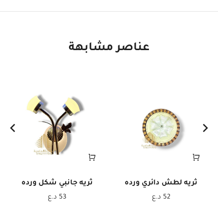
عناصر مشابهة
ثريه لطش دائري ورده
ثريه جانبي شكل ورده
52
د.ع
53
د.ع