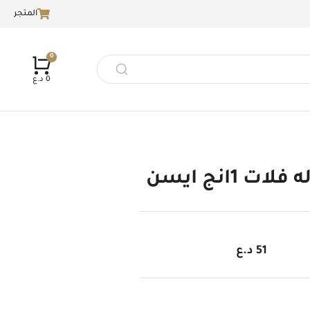
المتجر
0
د.ع
ات 1انج ايسن
51
د.ع