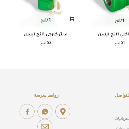
1انج ايسن
ادبتر خارجي 1انج ايسن
51
د.ع
52
د.ع
لتواصل
روابط سريعة
ربائيات