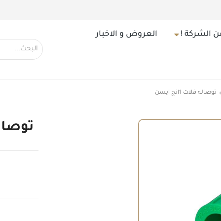
ن الشركة !
العروض و الاخبار
توصاله فلات 1انج ايسن
توصاله فل