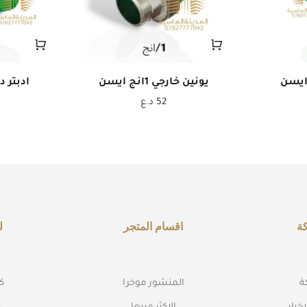
يونين خارجي 1انج ايسن
ادبتر داخلي 
52
د.ع
ة
اقسام المتجر
ل
ة
المنشور موخرا
كه