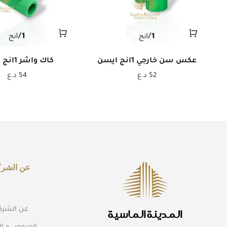
عكس سن خارجي 1انج ايسن
كاك واشر 1انج ايسن
52
د.ع
54
د.ع
عن الشرك
عن الشرك
المدينة الماسية