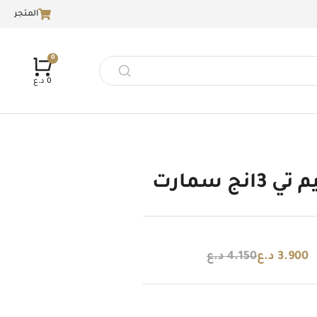
المتجر
0
د.ع
انج سمارت
3.900
د.ع
4.150
د.ع