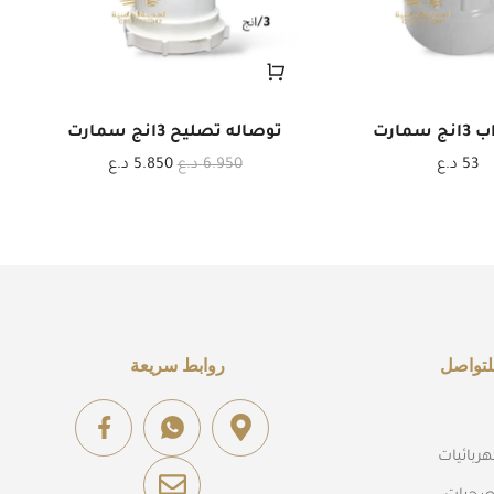
سمارت
توصاله تصليح 3انج سمارت
53
د.ع
6.950
د.ع
5.850
د.ع
لتواصل
روابط سريعة
ربائيات