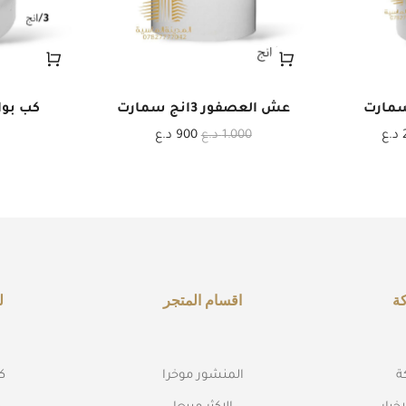
عش العصفور 3انج سمارت
كب بواب 3انج 
د.ع
1.000
د.ع
900
د.ع
ة
اقسام المتجر
ل
ة
المنشور موخرا
كه