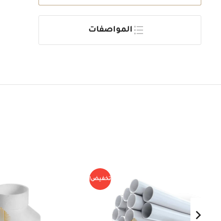
المواصفات
!
تخفيض!