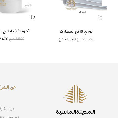
تحويلة 3×4 انج سمارت
بوري 3انج سمارت
2.500
د.ع
2.400
25.650
د.ع
24.820
د.ع
عن الشرك
عن الشرك
المدينة الماسية