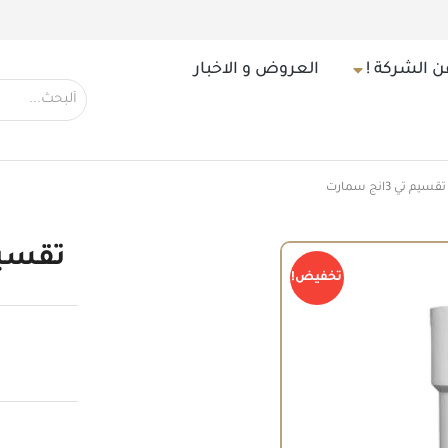
ن الشركة !
العروض و الاخبار
تقسيم تي 3انج سمارت
تقسيم تي 3
تخفيض!